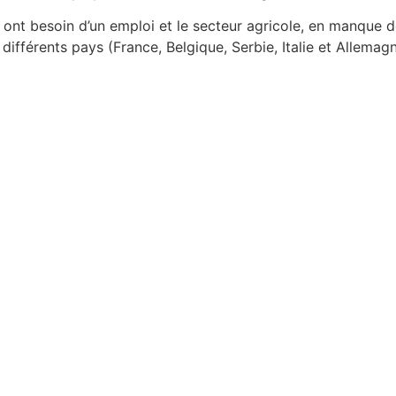
i ont besoin d’un emploi et le secteur agricole, en manque 
ifférents pays (France, Belgique, Serbie, Italie et Allemagn
En savoir plus sur PROPAGRI
Commencer à apprendre